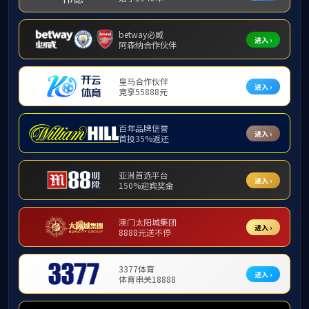
阅读：
0